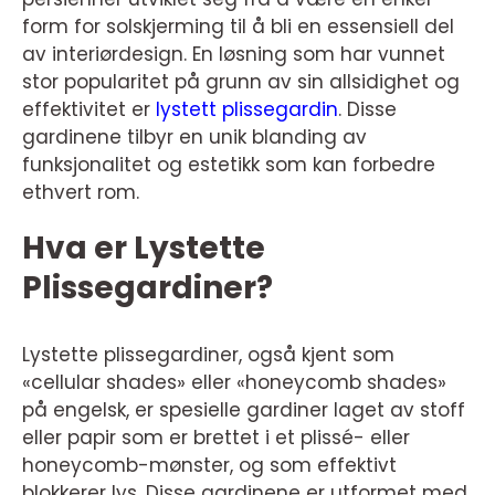
form for solskjerming til å bli en essensiell del
av interiørdesign. En løsning som har vunnet
stor popularitet på grunn av sin allsidighet og
effektivitet er
lystett plissegardin
. Disse
gardinene tilbyr en unik blanding av
funksjonalitet og estetikk som kan forbedre
ethvert rom.
Hva er Lystette
Plissegardiner?
Lystette plissegardiner, også kjent som
«cellular shades» eller «honeycomb shades»
på engelsk, er spesielle gardiner laget av stoff
eller papir som er brettet i et plissé- eller
honeycomb-mønster, og som effektivt
blokkerer lys. Disse gardinene er utformet med