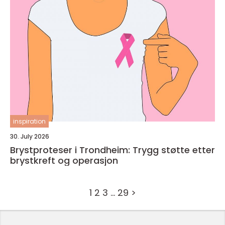
inspiration
30. July 2026
Brystproteser i Trondheim: Trygg støtte etter
brystkreft og operasjon
1
2
3
…
29
>