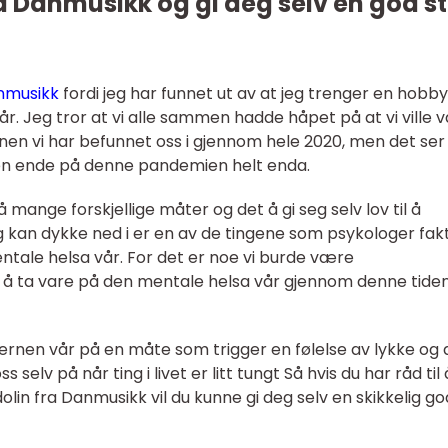
a Danmusikk og gi deg selv en god st
nmusikk
fordi jeg har funnet ut av at jeg trenger en hobb
 år. Jeg tror at vi alle sammen hadde håpet på at vi ville
nen vi har befunnet oss i gjennom hele 2020, men det ser
en ende på denne pandemien helt enda.
å mange forskjellige måter og det å gi seg selv lov til å
 kan dykke ned i er en av de tingene som psykologer fakt
ntale helsa vår. For det er noe vi burde være
 ta vare på den mentale helsa vår gjennom denne tide
jernen vår på en måte som trigger en følelse av lykke og 
 selv på når ting i livet er litt tungt Så hvis du har råd til 
lin fra Danmusikk vil du kunne gi deg selv en skikkelig go