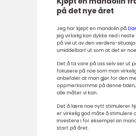
Kjøpt en mandolin fr
på det nye året
Jeg har kjøpt en mandolin på
Da
jeg virkelig kan dykke ned i neste
på vei ut av den verdens-situasjo
umiddelbart ut som at det er no
Det å ta vare på oss selv ser ut p
fokusere på noe som man virkelig
anbefaler at man gjør for den me
oppmerksomme på denne tiden, å
alle måter vi kan.
Det å lære noe nytt stimulerer h
er virkelig god måte å stimulere oss
investere i for eksempel an mando
start på året.