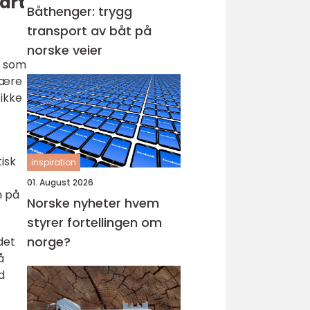
art
Båthenger: trygg
transport av båt på
norske veier
y som
 være
 ikke
isk
inspiration
01. August 2026
n på
Norske nyheter hvem
styrer fortellingen om
norge?
det
å
d