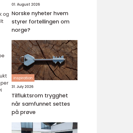
01. August 2026
Norske nyheter hvem
k og
lt
styrer fortellingen om
norge?
oe
rukt
inspiration
mper
31. July 2026
i
Tilfluktsrom trygghet
når samfunnet settes
på prøve