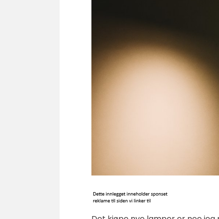
Det kjøpe nye lamper er noe jeg p