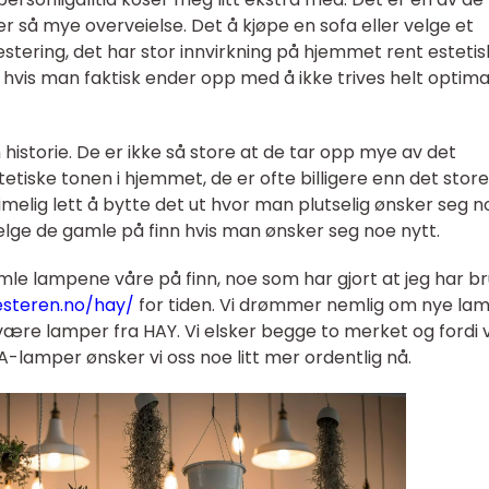
er så mye overveielse. Det å kjøpe en sofa eller velge et
stering, det har stor innvirkning på hjemmet rent estetis
t hvis man faktisk ender opp med å ikke trives helt optima
istorie. De er ikke så store at de tar opp mye av det
tetiske tonen i hjemmet, de er ofte billigere enn det store
rimelig lett å bytte det ut hvor man plutselig ønsker seg n
 selge de gamle på finn hvis man ønsker seg noe nytt.
amle lampene våre på finn, noe som har gjort at jeg har b
steren.no/hay/
for tiden. Vi drømmer nemlig om nye la
l være lamper fra HAY. Vi elsker begge to merket og fordi v
EA-lamper ønsker vi oss noe litt mer ordentlig nå.