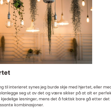
rtet
g til interiøret synes jeg burde skje med hjertet, eller me
lanlegge seg ut av det og være sikker på at alt er perfe
 og kjedelige løsninger, mens det å faktisk bare gå etter de
ressante kombinasjoner.