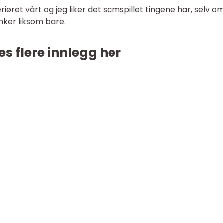
teriøret vårt og jeg liker det samspillet tingene har, selv om
unker liksom bare.
es flere innlegg her