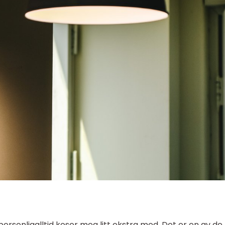
ersonligalltid koser meg litt ekstra med. Det er en av de