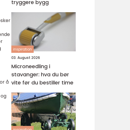
tryggere bygg
esker
rende
er
g
inspiration
03. August 2026
Microneedling i
stavanger: hva du bør
or å
vite før du bestiller time
 og
inspiration