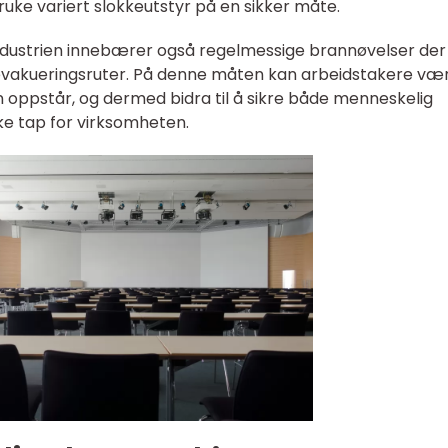
uke variert slokkeutstyr på en sikker måte.
 industrien innebærer også regelmessige brannøvelser de
evakueringsruter. På denne måten kan arbeidstakere væ
nn oppstår, og dermed bidra til å sikre både menneskelig
e tap for virksomheten.