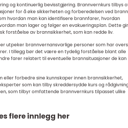
ng og kontinuerlig bevisstgjøring. Brannvernkurs tilbys of
sjoner for å øke sikkerheten og forberedelsen ved brann
kt om hvordan man kan identifisere brannfarer, hvordan
vordan man lager og følger en evakueringsplan. Dette gi
sk forståelse av brannsikkerhet, som kan redde liv.
sser utpeker brannvernansvarlige personer som har overs
r. I tillegg bør det være en tydelig forståelse blant alle
re farer relatert til eventuelle brannsituasjoner de kan
 eller forbedre sine kunnskaper innen brannsikkerhet,
ksperter som kan tilby skreddersydde kurs og rådgivning
n, som tilbyr omfattende brannvernkurs tilpasset ulike
es flere innlegg her