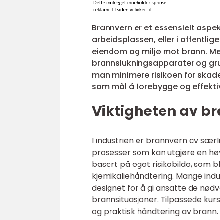
Brannvern er et essensielt aspekt
arbeidsplassen, eller i offentli
eiendom og miljø mot brann. Med 
brannslukningsapparater og gru
man minimere risikoen for skade
som mål å forebygge og effekti
Viktigheten av br
I industrien er brannvern av særl
prosesser som kan utgjøre en høy 
basert på eget risikobilde, som 
kjemikaliehåndtering. Mange indu
designet for å gi ansatte de nød
brannsituasjoner. Tilpassede kur
og praktisk håndtering av brann.