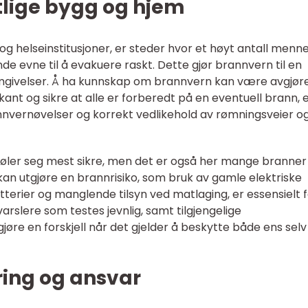
tlige bygg og hjem
og helseinstitusjoner, er steder hvor et høyt antall menn
e evne til å evakuere raskt. Dette gjør brannvern til en
e omgivelser. Å ha kunnskap om brannvern kan være avgjø
orkant og sikre at alle er forberedt på en eventuell brann, 
nnvernøvelser og korrekt vedlikehold av rømningsveier o
føler seg mest sikre, men det er også her mange branner
kan utgjøre en brannrisiko, som bruk av gamle elektriske
atterier og manglende tilsyn ved matlaging, er essensielt f
rslere som testes jevnlig, samt tilgjengelige
øre en forskjell når det gjelder å beskytte både ens selv
ing og ansvar