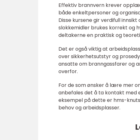
Effektiv brannvern krever opplæri
både enkeltpersoner og organisa
Disse kursene gir verdifull innsi
slokkemidler brukes korrekt og h
deltakerne en praktisk og teoreti
Det er også viktig at arbeidspla
over sikkerhetsutstyr og prosedyre
ansatte om branngassfarer og and
overfor.
For de som ønsker å lære mer om
anbefales det å ta kontakt med e
eksempel på dette er hms-knutse
behov og arbeidsplasser.
L