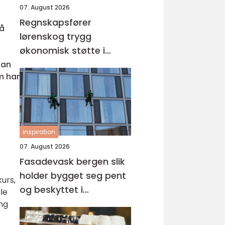
07. August 2026
Regnskapsfører
på
lørenskog trygg
økonomisk støtte i
hverdagen
kan
m har
inspiration
07. August 2026
Fasadevask bergen slik
holder bygget seg pent
urs,
og beskyttet i
le
vestlandsklima
ing