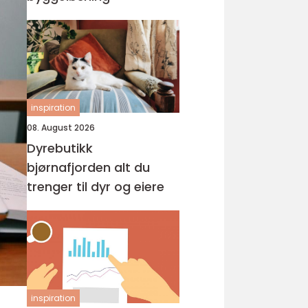
inspiration
08. August 2026
Dyrebutikk
bjørnafjorden alt du
trenger til dyr og eiere
inspiration