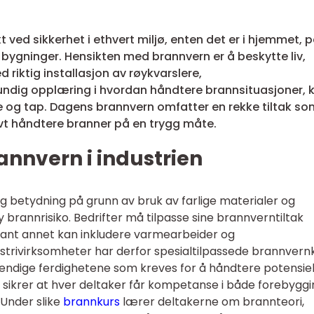
 ved sikkerhet i ethvert miljø, enten det er i hjemmet, 
ge bygninger. Hensikten med brannvern er å beskytte liv,
riktig installasjon av røykvarslere,
ndig opplæring i hvordan håndtere brannsituasjoner, 
 og tap. Dagens brannvern omfatter en rekke tiltak so
vt håndtere branner på en trygg måte.
annvern i industrien
ig betydning på grunn av bruk av farlige materialer og
brannrisiko. Bedrifter må tilpasse sine brannverntiltak
blant annet kan inkludere varmearbeider og
strivirksomheter har derfor spesialtilpassede brannvernk
vendige ferdighetene som kreves for å håndtere potensiel
s sikrer at hver deltaker får kompetanse i både forebygg
 Under slike
brannkurs
lærer deltakerne om brannteori,