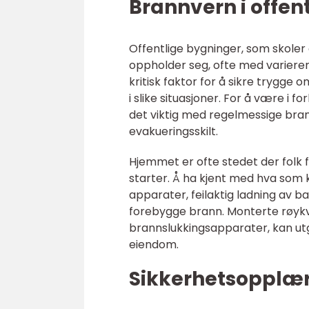
Brannvern i offen
Offentlige bygninger, som skoler 
oppholder seg, ofte med varierend
kritisk faktor for å sikre trygg
i slike situasjoner. For å være i f
det viktig med regelmessige bra
evakueringsskilt.
Hjemmet er ofte stedet der folk 
starter. Å ha kjent med hva som 
apparater, feilaktig ladning av b
forebygge brann. Monterte røykva
brannslukkingsapparater, kan utgj
eiendom.
Sikkerhetsopplær