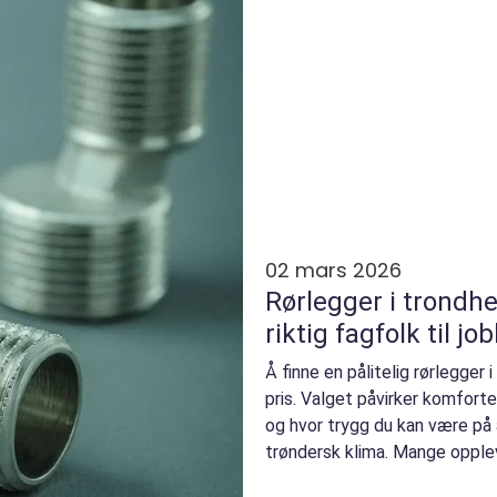
02 mars 2026
Rørlegger i trondheim slik vel
riktig fagfolk til jo
Å finne en pålitelig rørlegger
pris. Valget påvirker komforte
og hvor trygg du kan være på 
trøndersk klima. Mange opplev
rørleggert...