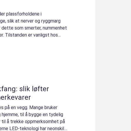
der plassforholdene i
ge, slik at nerver og ryggmarg
r dette som smerter, nummenhet
mer. Tilstanden er vanligst hos
fang: slik løfter
merkevarer
lys på en vegg. Mange bruker
ng hjemme, til å bygge en tydelig
er til å trekke oppmerksomhet på
rne LED-teknologi har neonskilt