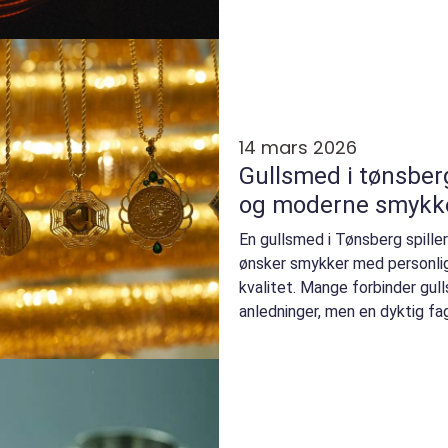
blitt t...
14 mars 2026
Gullsmed i tønsberg
og moderne smykk
En gullsmed i Tønsberg spiller 
ønsker smykker med personlig 
kvalitet. Mange forbinder gul
anledninger, men en dyktig f
redesign, repara...