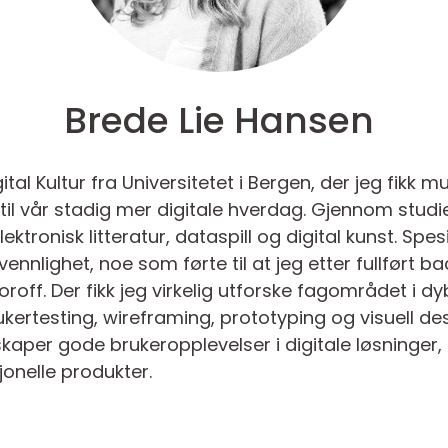
Brede Lie Hansen
tal Kultur fra Universitetet i Bergen, der jeg fikk m
 til vår stadig mer digitale hverdag. Gjennom studi
tronisk litteratur, dataspill og digital kunst. Spesie
nnlighet, noe som førte til at jeg etter fullført ba
roff. Der fikk jeg virkelig utforske fagområdet i 
kertesting, wireframing, prototyping og visuell des
kaper gode brukeropplevelser i digitale løsninger,
sjonelle produkter.