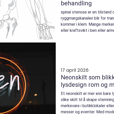
behandling
spinal stenose er en tilstand 
ryggmargskanalen blir for tran
kommer i klem. Mange merke
eller kraftsvikt i ben eller ar
eldre, men kan ra...
17 april 2026
Neonskilt som blikk
lysdesign rom og 
Et neonskilt er mer enn bare 
slike skilt til å skape stemni
merkevare i butikklokaler ell
messer og eventer. Med mode